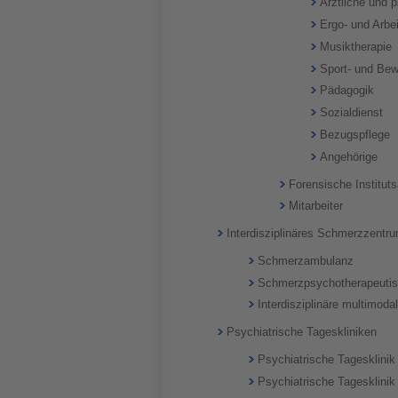
Ärztliche und 
Ergo- und Arbei
Musiktherapie
Sport- und Be
Pädagogik
Sozialdienst
Bezugspflege
Angehörige
Forensische Institut
Mitarbeiter
Interdisziplinäres Schmerzzentr
Schmerzambulanz
Schmerzpsychotherapeutis
Interdisziplinäre multimod
Psychiatrische Tageskliniken
Psychiatrische Tagesklinik 
Psychiatrische Tagesklinik