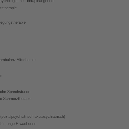
psychologische Therapieangebote
tstherapie
wegungstherapie
sambulanz Altscherbitz
um
che Sprechstunde
ale Schmerztherapie
(sozialpsychiatrisch-akutpsychiatrisch)
 für junge Erwachsene