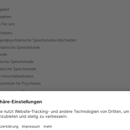
gebot
orgehen
n Sie uns
bulanz
gendpsychiatrische Sprechstunde Altscherbitz
iatrische Sprechstunde
unde
ische Sprechstunde
trische Sprechstunde
e-Vorschaltambulanz
szentrum für Psychosen
tutsambulanz Eilenburg
gendpsychiatrische Sprechstunde Eilenburg
tutsambulanz Markranstädt
che Sprechstunde