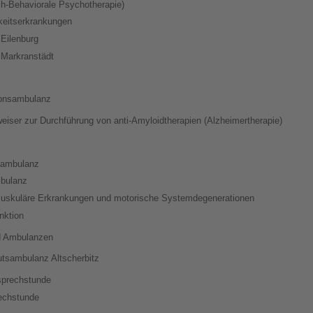
ch-Behaviorale Psychotherapie)
gkeitserkrankungen
 Eilenburg
 Markranstädt
ionsambulanz
weiser zur Durchführung von anti-Amyloidtherapien (Alzheimertherapie)
llambulanz
mbulanz
uskuläre Erkrankungen und motorische Systemdegenerationen
nktion
nd Ambulanzen
tutsambulanz Altscherbitz
prechstunde
echstunde