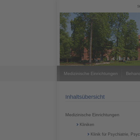
Zur
Zur
Zum
Zum
S
Hauptnavigation
Bereichsnavigation
Hauptinhalt
Footer
Medizinische Einrichtungen
Behand
Inhaltsübersicht
Medizinische Einrichtungen
Kliniken
Klinik für Psychiatrie, Ps