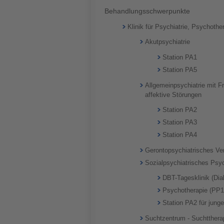
Behandlungsschwerpunkte
Klinik für Psychiatrie, Psychoth
Akutpsychiatrie
Station PA1
Station PA5
Allgemeinpsychiatrie mit 
affektive Störungen
Station PA2
Station PA3
Station PA4
Gerontopsychiatrisches V
Sozialpsychiatrisches Ps
DBT-Tagesklinik (Dia
Psychotherapie (PP1
Station PA2 für jung
Suchtzentrum - Suchtthera