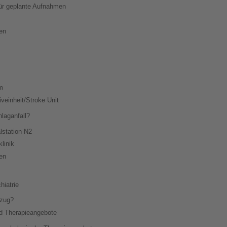
ür geplante Aufnahmen
ien
e
m
veinheit/Stroke Unit
hlaganfall?
lstation N2
linik
ien
hiatrie
lzug?
d Therapieangebote