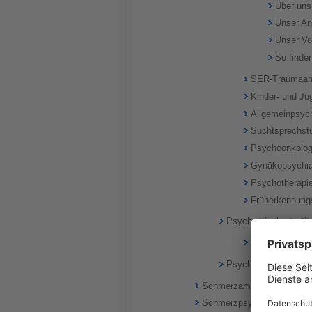
Über uns
Unser An
Unser V
So finde
SER-Traumaam
Kinder- und Ju
Allgemeinpsych
Suchtsprechst
Psychoonkolog
Gynäkopsychia
Psychotherapi
Früherkennung
Psychiatrische Insti
Kinder- und Ju
Psychiatrische Insti
Schmerzambulanz
Schmerzpsychotherapeutis