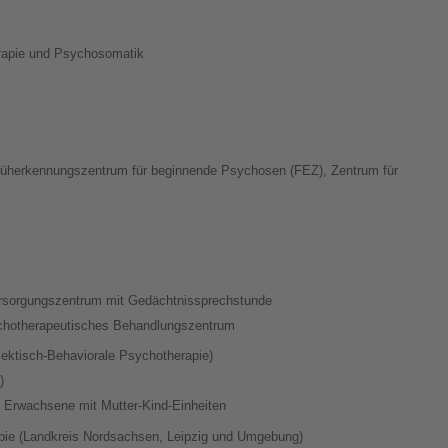
erapie und Psychosomatik
Früherkennungszentrum für beginnende Psychosen (FEZ), Zentrum für
ersorgungszentrum mit Gedächtnissprechstunde
ychotherapeutisches Behandlungszentrum
lektisch-Behaviorale Psychotherapie)
)
e Erwachsene mit Mutter-Kind-Einheiten
pie (Landkreis Nordsachsen, Leipzig und Umgebung)