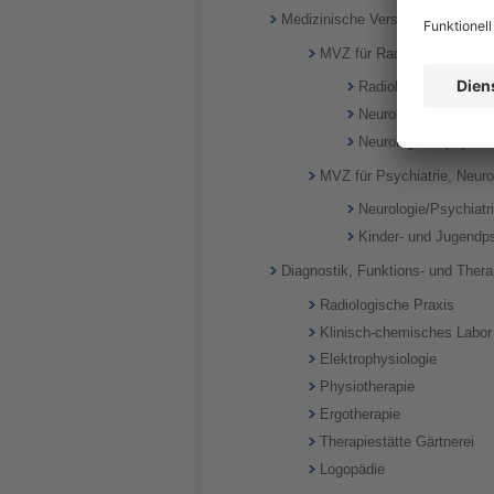
Medizinische Versorgungszentre
MVZ für Radiologie, Psychi
Radiologische Praxis
Neurologisch-psychia
Neurologisch-psychia
MVZ für Psychiatrie, Neuro
Neurologie/Psychiatr
Kinder- und Jugendps
Diagnostik, Funktions- und Thera
Radiologische Praxis
Klinisch-chemisches Labor
Elektrophysiologie
Physiotherapie
Ergotherapie
Therapiestätte Gärtnerei
Logopädie