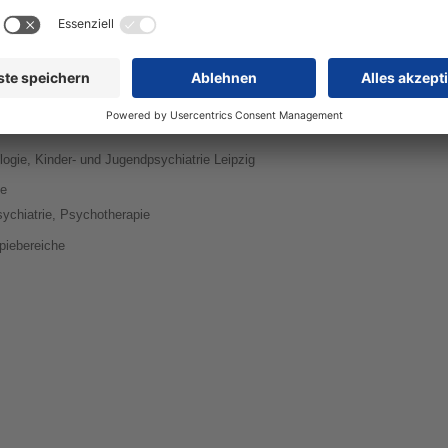
n
atrie und Neurologie Altscherbitz
trische Praxis
trische Praxis Taucha
logie, Kinder- und Jugendpsychiatrie Leipzig
ie
ychiatrie, Psychotherapie
piebereiche