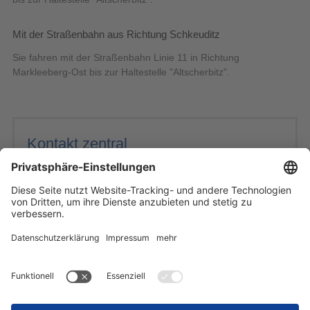
Mit der Straßenbahn aus Richtung Schkeuditz
Sie fahren mit der Straßenbahn Linie 11 in Richtung
Markleeberg-Ost bis zur Haltestelle "Altscherbitz".
Kontakt zentral
Sächsisches Krankenhaus Altscherbitz
Fachkrankenhaus für Psychiatrie und Neurologie
Leipziger Straße 59
04435 Schkeuditz (bei Leipzig)
Tel.: 034204 87-0
E-Mail schreiben