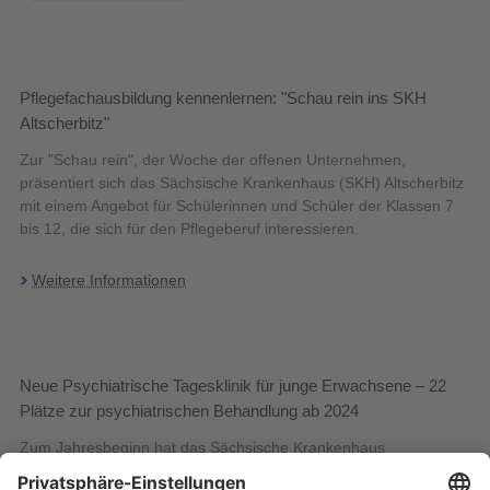
Pflegefachausbildung kennenlernen: "Schau rein ins SKH
Altscherbitz"
Zur "Schau rein", der Woche der offenen Unternehmen,
präsentiert sich das Sächsische Krankenhaus (SKH) Altscherbitz
mit einem Angebot für Schülerinnen und Schüler der Klassen 7
bis 12, die sich für den Pflegeberuf interessieren.
Weitere Informationen
Neue Psychiatrische Tagesklinik für junge Erwachsene – 22
Plätze zur psychiatrischen Behandlung ab 2024
Zum Jahresbeginn hat das Sächsische Krankenhaus
(SKH) Altscherbitz eine neue Psychiatrische Tagesklinik für junge