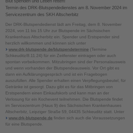
Blut spenden und Leben retten!
Termin des DRK-Blutspendedienstes am 8. November 2024 im
Servicezentrum des SKH Altscherbitz
Der DRK-Blutspendedienst lädt am Freitag, dem 8. November
2024, von 11 bis 15 Uhr zur Blutspende im Sächsischen
Krankenhaus Altscherbitz ein. Spender und Erstspender sind
herzlich willkommen und können sich unter
www.drk-blutspende.de/blutspendetermine
(Termine
Schkeuditz/8.11.24) für ein Zeitfenster eintragen oder auch
spontan vorbeikommen. Mitzubringen sind der Personalausweis
und wenn vorhanden der Blutspendeausweis. Vor Ort gibt es
dann ein Aufklärungsgespräch und ist ein Fragebogen
auszufüllen. Alle Spender erhalten einen Verpflegungsbeutel, für
Getränke ist gesorgt. Dazu gibt es für das Mitbringen von
Erstspendern einen Einkaufskorb und kann man an der
Verlosung für ein Kochevent teilnehmen. Die Blutspende findet
im Servicezentrum (Haus 9) des Sächsischen Krankenhauses
Altscherbitz, Leipziger Straße 59, 04435 Schkeuditz statt. Unter
www.drk-blutspende.de
finden sich auch die Voraussetzungen
für eine Blutspende.