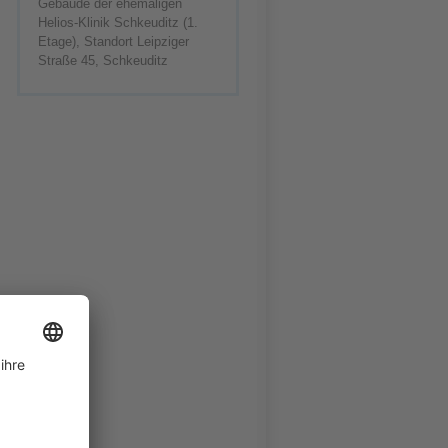
Gebäude der ehemaligen
Helios-Klinik Schkeuditz (1.
Etage), Standort Leipziger
Straße 45, Schkeuditz