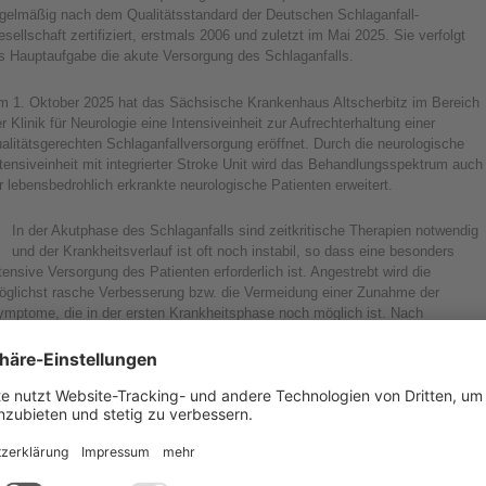
egelmäßig nach dem Qualitätsstandard der Deutschen Schlaganfall-
sellschaft zertifiziert, erstmals 2006 und zuletzt im Mai 2025. Sie verfolgt
ls Hauptaufgabe die akute Versorgung des Schlaganfalls.
m 1. Oktober 2025 hat das Sächsische Krankenhaus Altscherbitz im Bereich
r Klinik für Neurologie eine Intensiveinheit zur Aufrechterhaltung einer
alitätsgerechten Schlaganfallversorgung eröffnet. Durch die neurologische
tensiveinheit mit integrierter Stroke Unit wird das Behandlungsspektrum auch
r lebensbedrohlich erkrankte neurologische Patienten erweitert.
In der Akutphase des Schlaganfalls sind zeitkritische Therapien notwendig
und der Krankheitsverlauf ist oft noch instabil, so dass eine besonders
tensive Versorgung des Patienten erforderlich ist. Angestrebt wird die
öglichst rasche Verbesserung bzw. die Vermeidung einer Zunahme der
ymptome, die in der ersten Krankheitsphase noch möglich ist. Nach
tuellsten Leitlinien kümmert sich ein Team aus Ärzten, Pflegekräften,
sychologen, Sozialdienstmitarbeitern, Logopäden, Ergo- und
hysiotherapeuten um die Patienten.
 der zertifizierten Interdisziplinären Neurovaskulären Netzwerk &
chlaganfallallianz (INNSA) besteht eine enge Zusammenarbeit mit dem
iversitätsklinikum Leipzig, der Klinik Leipziger Land Borna und dem Klinikum
tenburger Land. Fälle, die eine interventionelle oder operative Therapie