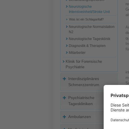
r
Neurologische
Ge
Intensiveinheit/Stroke Unit
a
Was ist ein Schlaganfall?
Neurologische Normalstation
A
N2
de
qu
Neurologische Tagesklinik
In
Diagnostik & Therapien
fü
Mitarbeiter
Klinik für Forensische
Psychiatrie
in
m
Interdisziplinäres
S
Schmerzzentrum
ak
P
Psychiatrische
P
Tageskliniken
In
Ambulanzen
S
Un
Al