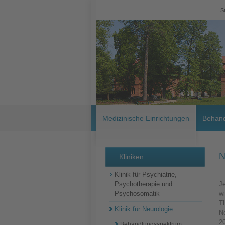
S
Medizinische Einrichtungen
Behand
N
Kliniken
Klinik für Psychiatrie,
Psychotherapie und
Je
Psychosomatik
wi
Th
Klinik für Neurologie
N
20
Behandlungsspektrum