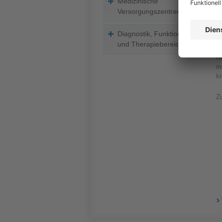
Medizinische
be
Versorgungszentren
od
Diagnostik, Funktions-
We
und Therapiebereiche
(z
Ne
m
k
Zu