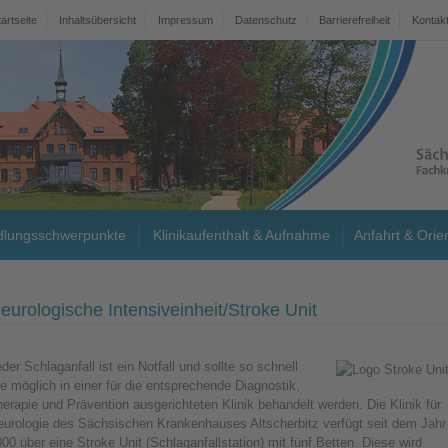
tartseite
Inhaltsübersicht
Impressum
Datenschutz
Barrierefreiheit
Kontak
lungsschwerpunkte
Klinikaufenthalt & Aufnahme
Anfahrt & Orie
eurologische Intensiveinheit/Stroke Unit
der Schlaganfall ist ein Notfall und sollte so schnell
e möglich in einer für die entsprechende Diagnostik,
erapie und Prävention ausgerichteten Klinik behandelt werden. Die Klinik für
eurologie des Sächsischen Krankenhauses Altscherbitz verfügt seit dem Jahr
00 über eine Stroke Unit (Schlaganfallstation) mit fünf Betten. Diese wird