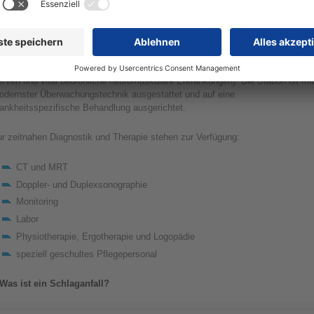
nötigen, werden in unserem Hause diagnostiziert und direkt zur Intervention
er Operation zu unseren Netzwerkpartnern verlegt.
iterhin können andere akute neurologische Krankheitsbilder versorgt werden
.B. Status epilepticus, Meningitis, Encephalitis, Entzündungen der peripheren
rven und vital bedrohliche neuromuskuläre Erkrankungen). Die Station ist mit
odernster Überwachungstechnik ausgestattet und auf eine
rankheitsspezifische Behandlung ausgerichtet.
r zeitnahen Diagnostik und Therapie stehen zur Verfügung:
CT und MRT
Doppler- und Duplexsonographie
Monitoring
Labor
Physiotherapie, Ergotherapie und Logopädie
speziell geschultes Pflegepersonal
Was ist ein Schlaganfall?