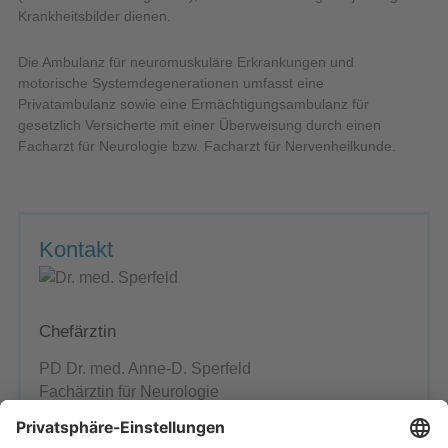
Krankheitsbilder dienen.
Die Ambulanz für neuromuskuläre Erkrankungen und
motorische Systemdegenerationen umfasst eine
Privatambulanz sowie eine Ermächtigungsambulanz für
gesetzlich Versicherte mit einer Überweisung durch einen
Facharzt für Neurologie bzw. Facharzt für Nervenheilkunde.
Kontakt
Chefärztin
PD Dr. med. Anne-D. Sperfeld
Fachärztin für Neurologie
Anmeldung und Kontakt