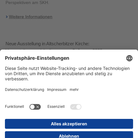
Perspektiven am SKH.
Weitere Informationen
Neue Ausstellung in Altscherbitzer Kirche:
Veranstaltungsankündigung vom 3. Januar 2023
Am Freitag, dem 20. Januar 2023, eröffnet eine neue
Ausstellung in der Altscherbitzer Kirche, Leipziger Straße 59, in
Schkeuditz. Die Leipziger Künstlerin Sylvia Gerlach präsentiert
hier eine Auswahl ihrer Kunstwerke.
Weitere Informationen
Startseite
Inhaltsübersicht
Impressum
Datenschutz