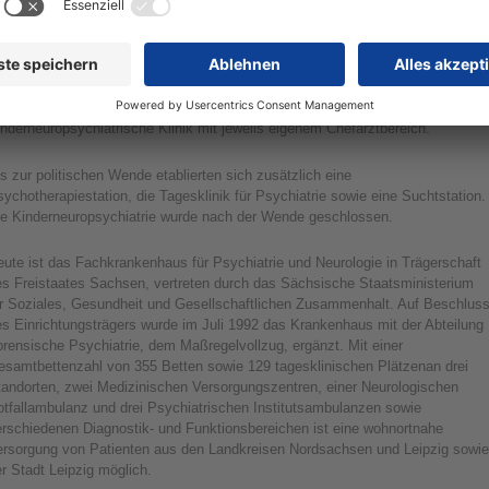
66 mit der Kinderneuropsychiatrischen Abteilung sowie 1968 mit der
eurologisch-Psychiatrischen Fachambulanz ein neues Profil.
 entwickelten sich aus verschiedenen Abteilungen die Psychiatrische Klinik,
e Klinik für chronisch-psychische Krankheiten, die Neurologische und
nderneuropsychiatrische Klinik mit jeweils eigenem Chefarztbereich.
s zur politischen Wende etablierten sich zusätzlich eine
ychotherapiestation, die Tagesklinik für Psychiatrie sowie eine Suchtstation.
ie Kinderneuropsychiatrie wurde nach der Wende geschlossen.
ute ist das Fachkrankenhaus für Psychiatrie und Neurologie in Trägerschaft
es Freistaates Sachsen, vertreten durch das Sächsische Staatsministerium
ür Soziales, Gesundheit und Gesellschaftlichen Zusammenhalt. Auf Beschlus
s Einrichtungsträgers wurde im Juli 1992 das Krankenhaus mit der Abteilung
rensische Psychiatrie, dem Maßregelvollzug, ergänzt. Mit einer
esamtbettenzahl von 355 Betten sowie 129 tagesklinischen Plätzen an drei
tandorten, zwei Medizinischen Versorgungszentren, einer Neurologischen
otfallambulanz und drei Psychiatrischen Institutsambulanzen sowie
erschiedenen Diagnostik- und Funktionsbereichen ist eine wohnortnahe
ersorgung von Patienten aus den Landkreisen Nordsachsen und Leipzig sowie
r Stadt Leipzig möglich.