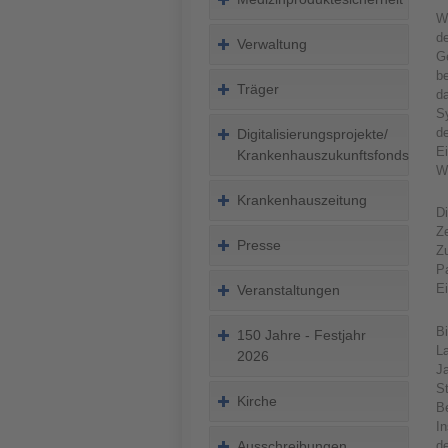
We
d
Verwaltung
Ge
b
Träger
d
S
de
Digitalisierungsprojekte/
E
Krankenhauszukunftsfonds
W
Krankenhauszeitung
Di
Z
Presse
Z
Pa
Ei
Veranstaltungen
B
150 Jahre - Festjahr
La
2026
Ja
S
Kirche
Be
I
de
Ausschreibungen