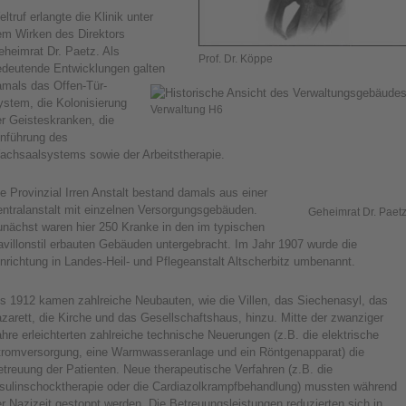
ltruf erlangte die Klinik unter
em Wirken des Direktors
heimrat Dr. Paetz. Als
Prof. Dr. Köppe
edeutende Entwicklungen galten
amals das Offen-Tür-
ystem, die Kolonisierung
Verwaltung H6
r Geisteskranken, die
inführung des
achsaalsystems sowie der Arbeitstherapie.
e Provinzial Irren Anstalt bestand damals aus einer
entralanstalt mit einzelnen Versorgungsgebäuden.
Geheimrat Dr. Paet
unächst waren hier 250 Kranke in den im typischen
villonstil erbauten Gebäuden untergebracht. Im Jahr 1907 wurde die
nrichtung in Landes-Heil- und Pflegeanstalt Altscherbitz umbenannt.
is 1912 kamen zahlreiche Neubauten, wie die Villen, das Siechenasyl, das
zarett, die Kirche und das Gesellschaftshaus, hinzu. Mitte der zwanziger
hre erleichterten zahlreiche technische Neuerungen (z.B. die elektrische
tromversorgung, eine Warmwasseranlage und ein Röntgenapparat) die
treuung der Patienten. Neue therapeutische Verfahren (z.B. die
nsulinschocktherapie oder die Cardiazolkrampfbehandlung) mussten während
r Nazizeit gestoppt werden. Die Betreuungsleistungen reduzierten sich in