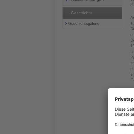
d
Geschichte
A
a
Geschichtsgalerie
D
so
D
19
na
Pa
st
du
e
G
B
G
Tu
d
Im
Ei
de