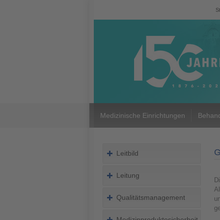
S
Medizinische Einrichtungen
Behand
G
Leitbild
Leitung
Di
A
Qualitätsmanagement
un
g
Medizinproduktesicherheit