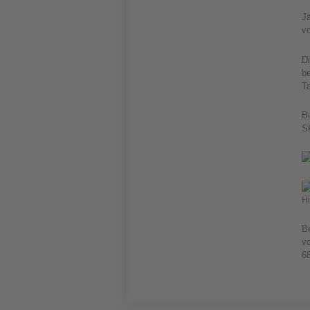
Jä
vo
Di
be
Ta
B
S
Hi
B
vo
6