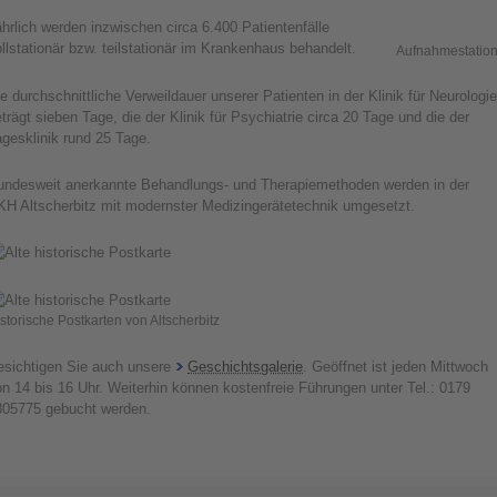
hrlich werden inzwischen circa 6.400 Patientenfälle
llstationär bzw. teilstationär im Krankenhaus behandelt.
Aufnahmestatio
e durchschnittliche Verweildauer unserer Patienten in der Klinik für Neurologie
trägt sieben Tage, die der Klinik für Psychiatrie circa 20 Tage und die der
gesklinik rund 25 Tage.
undesweit anerkannte Behandlungs- und Therapiemethoden werden in der
KH Altscherbitz mit modernster Medizingerätetechnik umgesetzt.
storische Postkarten von Altscherbitz
esichtigen Sie auch unsere
Geschichtsgalerie
. Geöffnet ist jeden Mittwoch
n 14 bis 16 Uhr. Weiterhin können kostenfreie Führungen unter Tel.: 0179
805775 gebucht werden.