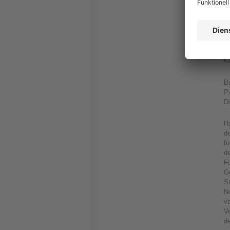
19
N
So
di
Ki
Bi
Ps
D
He
d
f
de
Fo
G
S
N
v
V
de