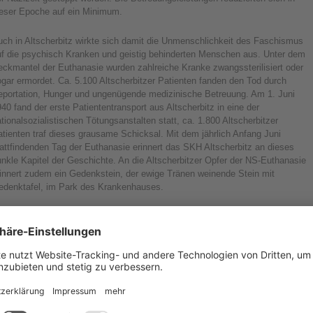
ieser Epoche auf ein Minimum.
uch in Altscherbitz wirkte sich damit die Unmenschlichkeit des Faschismus
uf die psychisch Kranken und geistig behinderten Menschen aus. Unter dem
eckmantel der Euthanasie wurden zahlreiche Kranke zwangssterilisiert oder
gar ermordet. Ca. 5.100 Altscherbitzer Patienten fanden den Tod durch
eportation, Hunger und ungenügende medizinische Betreuung. Am 1. Juni
40 fand der erste Patiententransport aus Altscherbitz in eine der
tionalsozialistischen Tötungsanstalten statt, ca. 1.800 Altscherbitzer
tienten traf dieses grausame Schicksal. Mit dem jährlich Anfang Juni
attfindenden Tag der Euthanasie erinnert das SKH Altscherbitz an dieses
nkle Kapitel der Geschichte. An die Altscherbitzer Opfer der NS-Euthanasie
rinnert zudem ein Gedenkstein, der ewige Tränen weinende Stein mit
edenktafel, im Park des Krankenhauses.
is in die Mitte der fünfziger Jahre kam es noch zur Zweckentfremdung von
ebäuden. Ein Haus diente als Haftkrankenhaus, ein anderes als
berkulosestation. In den 50er- und 60er-Jahren erfolgte der Aufbau einer der
amaligen Zeit entsprechenden modernen Klinik.
 Jahr 1965 erhielt die
nrichtung mit dem Installieren
Villa für Kranke
r Neurologischen Abteilung,