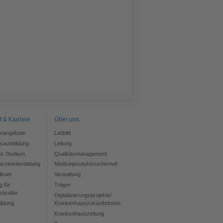
f & Karriere
Über uns
enangebote
Leitbild
fsausbildung
Leitung
es Studium
Qualitätsmanagement
rztweiterbildung
Medizinproduktesicherheit
tikum
Verwaltung
g für
Träger
eazubis
Digitalisierungsprojekte/
ildung
Krankenhauszukunftsfonds
Krankenhauszeitung