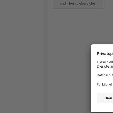
und Therapiebereiche
D
st
S
g
b
B
we