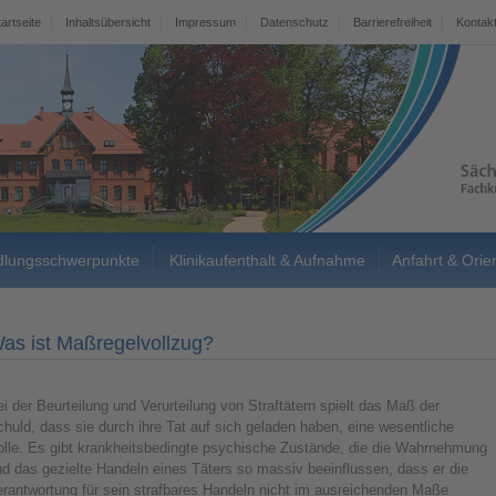
tartseite
Inhaltsübersicht
Impressum
Datenschutz
Barrierefreiheit
Kontak
lungsschwerpunkte
Klinikaufenthalt & Aufnahme
Anfahrt & Orie
as ist Maßregelvollzug?
i der Beurteilung und Verurteilung von Straftätern spielt das Maß der
huld, dass sie durch ihre Tat auf sich geladen haben, eine wesentliche
olle. Es gibt krankheitsbedingte psychische Zustände, die die Wahrnehmung
d das gezielte Handeln eines Täters so massiv beeinflussen, dass er die
erantwortung für sein strafbares Handeln nicht im ausreichenden Maße