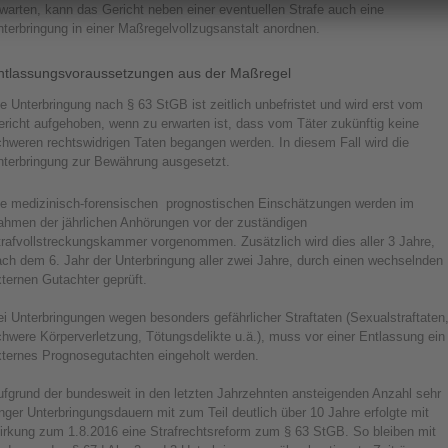
warten, kann das Gericht neben einer eventuellen Strafe auch eine
terbringung in einer Maßregelvollzugsanstalt anordnen.
ntlassungsvoraussetzungen aus der Maßregel
e Unterbringung nach § 63 StGB ist zeitlich unbefristet und wird erst vom
richt aufgehoben, wenn zu erwarten ist, dass vom Täter zukünftig keine
chweren rechtswidrigen Taten begangen werden. In diesem Fall wird die
nterbringung zur Bewährung ausgesetzt.
ie medizinisch-forensischen
prognostischen Einschätzungen werden im
ahmen der jährlichen Anhörungen vor der zuständigen
trafvollstreckungskammer vorgenommen. Zusätzlich wird dies aller 3 Jahre,
ch dem 6. Jahr der Unterbringung aller zwei Jahre, durch einen wechselnden
ternen Gutachter geprüft.
i Unterbringungen wegen besonders gefährlicher Straftaten (Sexualstraftaten
hwere Körperverletzung, Tötungsdelikte u.ä.), muss vor einer Entlassung ein
xternes Prognosegutachten eingeholt werden.
ufgrund der bundesweit in den letzten Jahrzehnten ansteigenden Anzahl sehr
nger Unterbringungsdauern mit zum Teil deutlich über 10 Jahre erfolgte mit
irkung zum 1.8.2016 eine Strafrechtsreform zum § 63 StGB. So bleiben mit