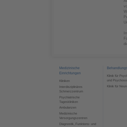
Ä
v
W
P
U
Im
Fü
di
Medizinische
Behandlung
Einrichtungen
Klinik für Psy
und Psychoso
Kliniken
Klinik für Neur
Interdisziplinäres
Schmerzzentrum
Psychiatrische
Tageskliniken
Ambulanzen
Medizinische
Versorgungszentren
Diagnostik, Funktions- und