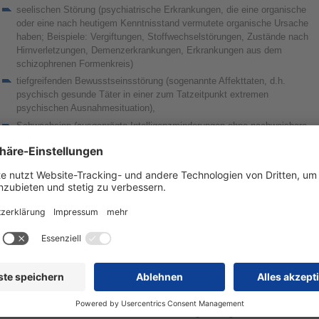
seelischen Störung (psychiatrische Erkrankungen, die eine organische
oder eine nach heutigem Kenntnisstand vermutete organische Ursache
haben; Beispiele: Vergiftungen, Stoffwechselstörungen, Zustände nach
Hirnverletzungen, Demenzerkrankungen, Erkrankungen aus dem
schizophrenen Formenkreis)
tiefgreifenden Bewusstseinsstörung (sogenannte Affekttaten, d.h.
psychisch gesunde Täter in einer zum Tatzeitpunkt extremen
psychischen Ausnahmesituation),
Schwachsinn (ausgeprägte Intelligenzminderungen ohne nachweisbare
Schädigung des Gehirns)
oder einer schweren anderen seelischen Abartigkeit (andere schwere
psychische Erkrankungen ohne nachweisbare Hirnschädigung, z.B.
Persönlichkeitsstörungen, Sexualstörungen) erkrankt war.
ie Tat muss außerdem in einem kausalen Zusammenhang zur Erkrankung
ehen. Sollte dies der Fall sein, gilt es sicher festzustellen, ob aufgrund der
chwere einer Erkrankung die Steuerungsfähigkeit im Vergleich zu einem
esunden Menschen erheblich eingeschränkt (§ 21 StGB) oder die Einsichts-
zw. Steuerungsfähigkeit zum Tatzeitpunkt aufgehoben war (§ 20 StGB).
esteht diese Erkrankung zum Verhandlungstermin weiterhin und sind deshalb
itere erhebliche Straftaten oder eine Gefährdung der Allgemeinheit zu