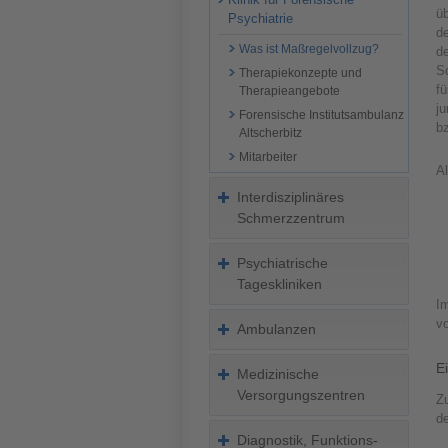
üb
Psychiatrie
d
Was ist Maßregelvollzug?
de
S
Therapiekonzepte und
fü
Therapieangebote
j
Forensische Institutsambulanz
b
Altscherbitz
Mitarbeiter
A
Interdisziplinäres
Schmerzzentrum
Psychiatrische
Tageskliniken
I
vo
Ambulanzen
E
Medizinische
Versorgungszentren
Z
de
Diagnostik, Funktions-