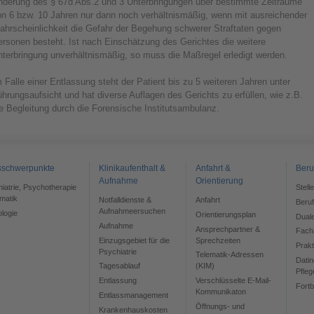
nderung des § 67d Abs.2 und 3 Unterbringungen über bestimmte Zeiträume
on 6 bzw. 10 Jahren nur dann noch verhältnismäßig, wenn mit ausreichender
ahrscheinlichkeit die Gefahr der Begehung schwerer Straftaten gegen
ersonen besteht. Ist nach Einschätzung des Gerichtes die weitere
nterbringung unverhältnismäßig, so muss die Maßregel erledigt werden.
 Falle einer Entlassung steht der Patient bis zu 5 weiteren Jahren unter
hrungsaufsicht und hat diverse Auflagen des Gerichts zu erfüllen, wie z.B.
e Begleitung durch die Forensische Institutsambulanz.
sschwerpunkte
Klinikaufenthalt &
Anfahrt &
Beru
Aufnahme
Orientierung
chiatrie, Psychotherapie
Stell
matik
Notfalldienste &
Anfahrt
Beru
Aufnahmeersuchen
ologie
Orientierungsplan
Dual
Aufnahme
Ansprechpartner &
Facha
Einzugsgebiet für die
Sprechzeiten
Prak
Psychiatrie
Telematik-Adressen
Datin
Tagesablauf
(KIM)
Pfleg
Entlassung
Verschlüsselte E-Mail-
Fortb
Kommunikaton
Entlassmanagement
Öffnungs- und
Krankenhauskosten