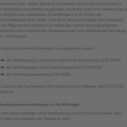
ernehmen kann. Dieser Tatsache wird bereits seit der römischen Antike in
er Rechtssprechung Rechnung getragen und findet heute ihren Niederschlag i
n Begriffen der verminderten Schuldfähigkeit (§ 21 StGB) und
chuldunfähigkeit (§ 20 StGB). Sind diese Menschen infolge ihres Zustandes
r die Allgemeinheit gefährlich, so ordnet das Gericht bei entsprechenden
uristischen und medizinischen Voraussetzungen eine Maßregel der Besserung
zw. Sicherung an.
ls freiheitsentziehende Maßregel kann angeordnet werden:
die Unterbringung in einem psychiatrischen Krankenhaus (§ 63 StGB)
die Unterbringung in einer Entziehungsanstalt (§ 64 StGB)
die Sicherungsverwahrung (§ 66 StGB).
m Sächsischen Krankenhaus Altscherbitz wird die Maßregel nach § 63 StGB
llstreckt.
inweisungsvoraussetzungen in die Maßregel
u den Voraussetzungen einer Unterbringung nach § 63 StGB gehören, dass
r Täter zum Zeitpunkt der Straftat an einer: