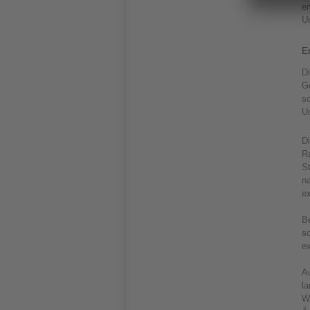
er
Un
E
Di
Ge
s
U
D
R
S
na
ex
Be
sc
e
A
la
W