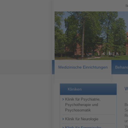
S
Medizinische Einrichtungen
Behand
W
Kliniken
Klinik für Psychiatrie,
Psychotherapie und
Be
Psychosomatik
Sc
R
Klinik für Neurologie
un
V
Klinik für Forensische