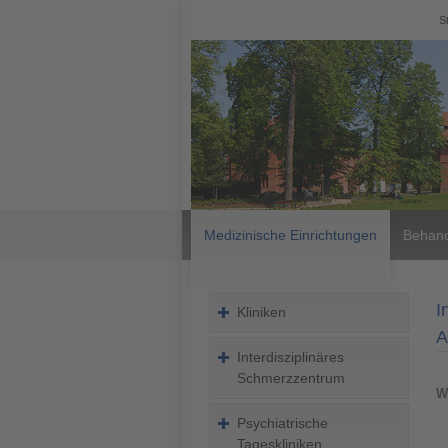
S
Medizinische Einrichtungen
Behand
I
Kliniken
A
Interdisziplinäres
Schmerzzentrum
W
Psychiatrische
Tageskliniken