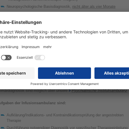
Neuropsychologische Basisdiagnostik,
nicht älter als vier Monate
Liquordiagnostik mit Destruktionsmarkern oder Amyloid-PET
(Liquordiagnostik über unsere
AOP-Ambulanz
möglich)
Basislabor im Rahmen Ausschlussdiagnostik (BB, Elektrolyte, GOT,
GPT, GGT, Krea/GFR, Harnstoff, CRP, TSH, Vitamin B12, Folsäure,
CRP)
Überweisungsschein
ichtig:
Die Überweisung erfolgt ausschließlich durch niedergelassene und
rtragsarztrechtlich angestellte Fachärzte für Psychiatrie und Psychotherapie,
chärzte für Nervenheilkunde, Fachärzte für Neurologie bzw. Neurologie und
ychiatrie sowie psychiatrische Institutsambulanzen.
europsychologische Testungen und sonstige neuropsychiatrische
rimärdiagnostik sind möglich über unsere
Psychiatrische Institutsambulanz
.
ufgaben der Infusionsambulanz sind:
Aufklärung/Indikations- und Kontraindikationsprüfung der angestrebten
Therapie
Durchführung notwendiger Diagnostik vor spezifischer Therapieeinleitung