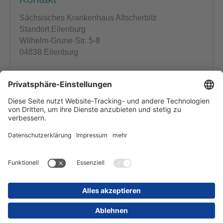
Sächsisches Krankenhaus Altscherbitz
Standort Eilenburg
Wilhelm-Grune-Str. 5-8
04838 Eilenburg
Ansprechpartner
Ambulanzschwester:
Tel.: 034204 87-2585
FÄ Susanne Schiemanck-Golomb
Tel.: 034204 87-2585
Startseite
Inhaltsübersicht
Impressum
Datenschutz