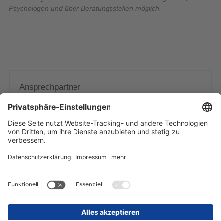
Psychologen und über Beratungsstellen möglich.
Ansprechpartner
OÄ kommissarisch Stefanie Fehre
(Patienten über 25 Jahre)
Anmeldung: Tel.: 034204 87-4105 (Di u. Do.: 13 bis
14 Uhr)
E-Mail schreiben