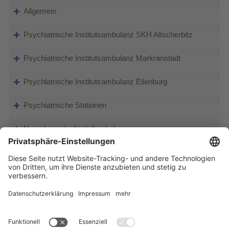
Allgemein
Psychiatrische Institutsambulanz SKH Altscherbitz
Psychiatrische Institutsambulanz Markranstädt
Psychiatrische Institutsambulanz Eilenburg
Psychiatrische Stationen
Neurologische Notfallambulanz
Medizinisches Versorgungszentrum Altscherbitz - MVZ 1
Medizinisches Versorgungszentrum Funkenburgstraße -
MVZ 2