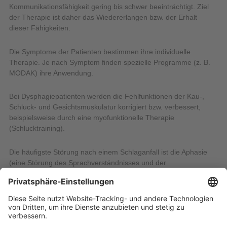
Kommunikationsfähigkeit gering bis schwer beeinträchtigt. Ziel
der Therapie ist daher das Wiedererlangen bzw. der Erhalt
dieser Fähigkeiten.
Die Symptome der Patienten bestimmen ihre individuelle
Therapie. Je nach Symptom finden spezielle Programme (z. B.
MODAK) ihre Anwendung.
Bei Dysphagiepatienten werden die Fehlfunktionen der Kau-,
Schluck- und Gesichtsmuskulatur korrigiert bzw. verbessert,
beispielsweise durch eine myofunktionelle Therapie
(Schlucktraining).
Die häufigste Störung nach einem Schlaganfall ist die Aphasie
(eine Störung des Sprachverständnisses und der
Sprachproduktion) oft in Verbindung mit Dysarthrie.
Unser Ziel ist stets, die logopädische Therapie so frühzeitig wie
möglich zu beginnen, d.h. schon in der Akut- bzw. Anfangsphase.
Vorraussetzung hierfür ist ein guter Allgemeinzustand des