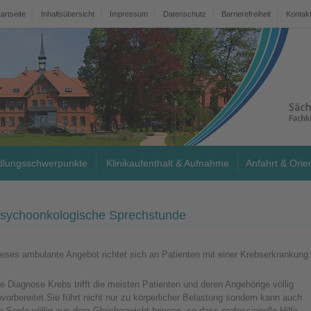
tartseite
Inhaltsübersicht
Impressum
Datenschutz
Barrierefreiheit
Kontak
lungsschwerpunkte
Klinikaufenthalt & Aufnahme
Anfahrt & Orie
sychoonkologische Sprechstunde
eses ambulante Angebot richtet sich an Patienten mit einer Krebserkrankung.
e Diagnose Krebs trifft die meisten Patienten und deren Angehörige völlig
vorbereitet.Sie führt nicht nur zu körperlicher Belastung sondern kann auch
e Seele völlig aus dem Gleichgewicht bringen, so dass professionelle Hilfe