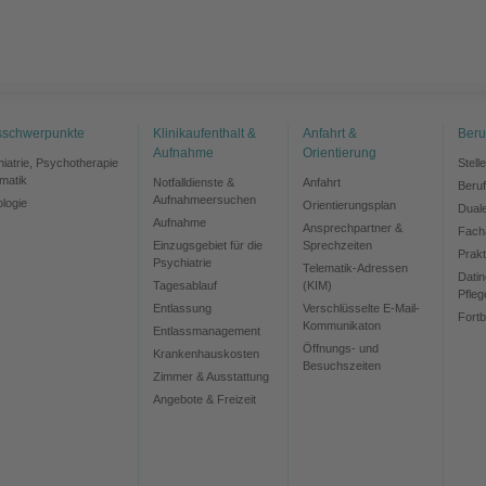
sschwerpunkte
Klinikaufenthalt &
Anfahrt &
Beru
Aufnahme
Orientierung
chiatrie, Psychotherapie
Stell
matik
Notfalldienste &
Anfahrt
Beru
Aufnahmeersuchen
ologie
Orientierungsplan
Dual
Aufnahme
Ansprechpartner &
Facha
Einzugsgebiet für die
Sprechzeiten
Prak
Psychiatrie
Telematik-Adressen
Datin
Tagesablauf
(KIM)
Pfleg
Entlassung
Verschlüsselte E-Mail-
Fortb
Kommunikaton
Entlassmanagement
Öffnungs- und
Krankenhauskosten
Besuchszeiten
Zimmer & Ausstattung
Angebote & Freizeit