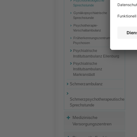
Psychoonkologische
Sprechstunde
Gynäkopsychiatrische
Sprechstunde
Psychotherapie-
Vorschaltambulanz
Früherkennungszentrum für
Psychosen
Psychiatrische
Institutsambulanz Eilenburg
Psychiatrische
Institutsambulanz
Markranstädt
Schmerzambulanz
Schmerzpsychotherapeutische
Sprechstunde
Medizinische
Versorgungszentren