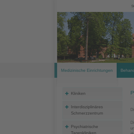
S
Medizinische Einrichtungen
Behand
P
Kliniken
Interdisziplinäres
Di
Schmerzzentrum
Di
Psychiatrische
un
Tageskliniken
di