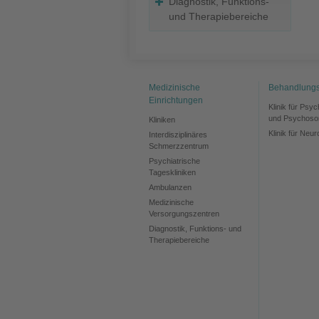
Diagnostik, Funktions-
und Therapiebereiche
Medizinische
Behandlung
Einrichtungen
Klinik für Psy
und Psychoso
Kliniken
Klinik für Neur
Interdisziplinäres
Schmerzzentrum
Psychiatrische
Tageskliniken
Ambulanzen
Medizinische
Versorgungszentren
Diagnostik, Funktions- und
Therapiebereiche