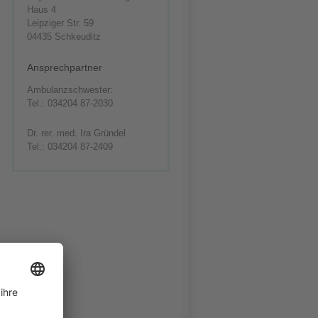
Haus 4
Leipziger Str. 59
04435 Schkeuditz
Ansprechpartner
Ambulanzschwester:
Tel.: 034204 87-2030
Dr. rer. med. Ira Gründel
Tel.: 034204 87-2409