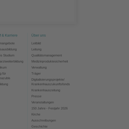
f & Karriere
Über uns
enangebote
Leitbild
fsausbildung
Leitung
es Studium
Qualitätsmanagement
rztweiterbildung
Medizinproduktesicherheit
tikum
Verwaltung
g für
Träger
eazubis
Digitalisierungsprojekte/
ildung
Krankenhauszukunftsfonds
Krankenhauszeitung
Presse
Veranstaltungen
150 Jahre - Festjahr 2026
Kirche
Ausschreibungen
Geschichte