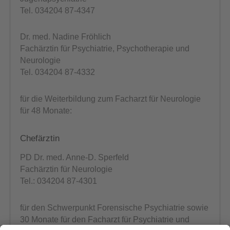
Tel. 034204 87-4347
Dr. med. Nadine Fröhlich
Fachärztin für Psychiatrie, Psychotherapie und
Neurologie
Tel. 034204 87-4332
für die Weiterbildung zum Facharzt für Neurologie
für 48 Monate:
Chefärztin
PD Dr. med. Anne-D. Sperfeld
Fachärztin für Neurologie
Tel.: 034204 87-4301
für den Schwerpunkt Forensische Psychiatrie sowie
30 Monate für den Facharzt für Psychiatrie und