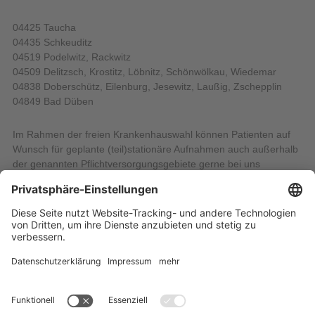
04425 Taucha
04435 Schkeuditz
04519 Podelwitz, Rackwitz
04509 Delitzsch, Krostitz, Löbnitz, Schönwölkau, Wiedemar
04838 Doberschütz, Eilenburg, Jesewitz, Laußig, Zschepplin
04849 Bad Düben
Im Rahmen der freien Krankenhauswahl können Patienten auf
Wunsch für geplante (teil)stationäre Aufnahmen auch außerhalb
der genannten Pflichtversorgungsgebiete gerne bei uns
aufgenommen werden.
Patientenaufnahme
Tel.: 034204 87-4624