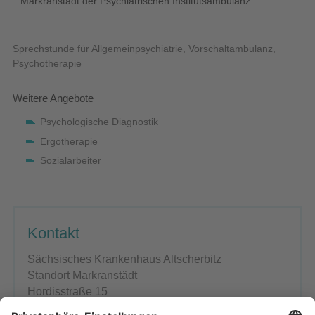
Markranstädt der Psychiatrischen Institutsambulanz
Sprechstunde für Allgemeinpsychiatrie, Vorschaltambulanz,
Psychotherapie
Weitere Angebote
Psychologische Diagnostik
Ergotherapie
Sozialarbeiter
Kontakt
Sächsisches Krankenhaus Altscherbitz
Standort Markranstädt
Hordisstraße 15
04420 Markranstädt