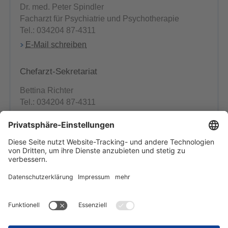
Dr. med. Peter Spindler
Facharzt für Psychiatrie und Psychotherapie
Tel.: 034204 87-4311
E-Mail schreiben
Chefarzt-Sekretariat
Bettina Richter
Tel.: 034204 87-4311
E-Mail schreiben
Pflegebereichsleitung
Martin Pille
Tel.: 034204 87-4322
E-Mail schreiben