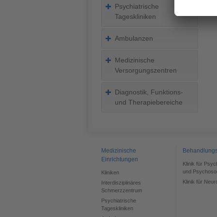
Psychiatrische
Tageskliniken
Ambulanzen
Medizinische
Versorgungszentren
Diagnostik, Funktions-
und Therapiebereiche
Medizinische
Behandlung
Einrichtungen
Klinik für Psy
und Psychoso
Kliniken
Klinik für Neur
Interdisziplinäres
Schmerzzentrum
Psychiatrische
Tageskliniken