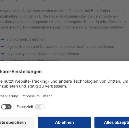
e sportlichen Aktivitäten werden meist in Gruppen, bei Bedarf aber auch im
nzelsetting durchgeführt. Die Patienten können über die verschiedenen
porttherapeutischen Angebote (Mannschaftsspiele, Kleine Spiele, Gymnastik,
usdauersport, Kommunikative Bewegungstherapie; Entspannungsverfahren):
sich körperlich erfahren
eigene Stärken und Schwächen erkennen bzw. annehmen lernen
psychophysische Zusammenhänge erleben
emotionalen Ausgleich erfahren
Frustrationstoleranz entwickeln
zwischenmenschlichen Umgang und die Einhaltung von Normen und
Regeln trainieren
Sensibilität für die eigene und die Körpersprache anderer erlangen
kommunikative Fähigkeiten erlernen/entwickeln oder ausbauen.
folg und Freude beim Sport wirken sich zudem positiv auf das
lbstwertgefühl aus und erleichtern die spätere Anbindung an Sportvereine
er Freizeitgruppen.