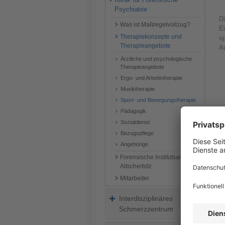
Psychiatrie
Di
Was ist Maßregelvollzug?
Ei
Therapiekonzepte und
s
Therapieangebote
A
Ärztliche und psychologische
Therapieangebote
Ergo- und Arbeitstherapie
Musiktherapie
Sport- und Bewegungstherapie
Pädagogik
Sozialdienst
Bezugspflege
Angehörige
Forensische Institutsambulanz
Altscherbitz
Mitarbeiter
Er
Se
Interdisziplinäres
od
Schmerzzentrum