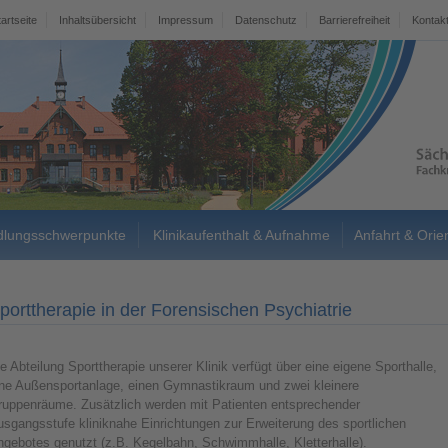
tartseite
Inhaltsübersicht
Impressum
Datenschutz
Barrierefreiheit
Kontak
lungsschwerpunkte
Klinikaufenthalt & Aufnahme
Anfahrt & Orie
porttherapie in der Forensischen Psychiatrie
e Abteilung Sporttherapie unserer Klinik verfügt über eine eigene Sporthalle,
ine Außensportanlage, einen Gymnastikraum und zwei kleinere
ruppenräume. Zusätzlich werden mit Patienten entsprechender
sgangsstufe kliniknahe Einrichtungen zur Erweiterung des sportlichen
ngebotes genutzt (z.B. Kegelbahn, Schwimmhalle, Kletterhalle).