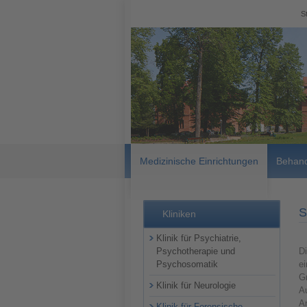
S
Medizinische Einrichtungen
Behand
S
Kliniken
Klinik für Psychiatrie,
Psychotherapie und
Di
Psychosomatik
e
G
Klinik für Neurologie
Au
A
Klinik für Forensische