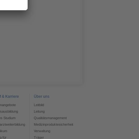
f & Karriere
Über uns
enangebote
Leitbild
fsausbildung
Leitung
es Studium
Qualitätsmanagement
rztweiterbildung
Medizinproduktesicherheit
tikum
Verwaltung
g für
Träger