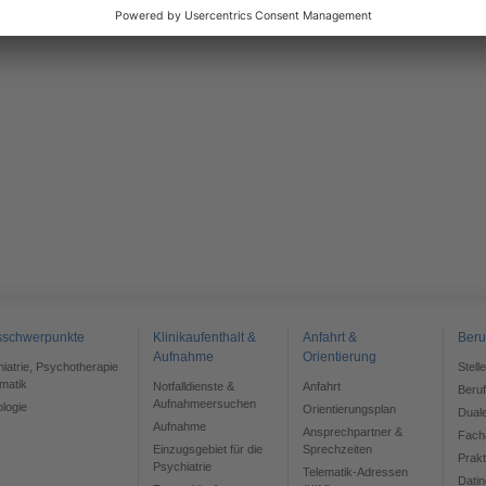
sschwerpunkte
Klinikaufenthalt &
Anfahrt &
Beru
Aufnahme
Orientierung
chiatrie, Psychotherapie
Stell
matik
Notfalldienste &
Anfahrt
Beru
Aufnahmeersuchen
ologie
Orientierungsplan
Dual
Aufnahme
Ansprechpartner &
Facha
Einzugsgebiet für die
Sprechzeiten
Prak
Psychiatrie
Telematik-Adressen
Datin