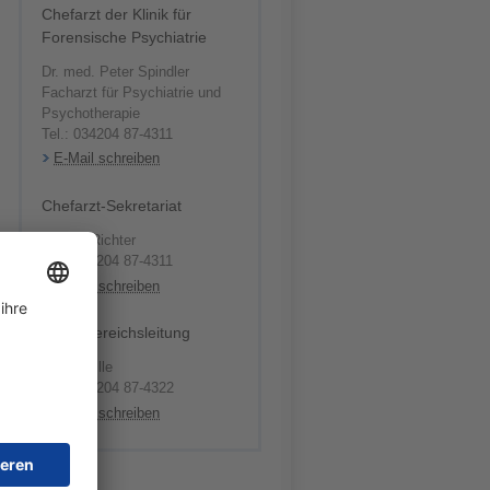
Chefarzt der Klinik für
Forensische Psychiatrie
Dr. med. Peter Spindler
Facharzt für Psychiatrie und
Psychotherapie
Tel.: 034204 87-4311
E-Mail schreiben
Chefarzt-Sekretariat
Bettina Richter
Tel.: 034204 87-4311
E-Mail schreiben
Pflegebereichsleitung
Martin Pille
Tel.: 034204 87-4322
E-Mail schreiben