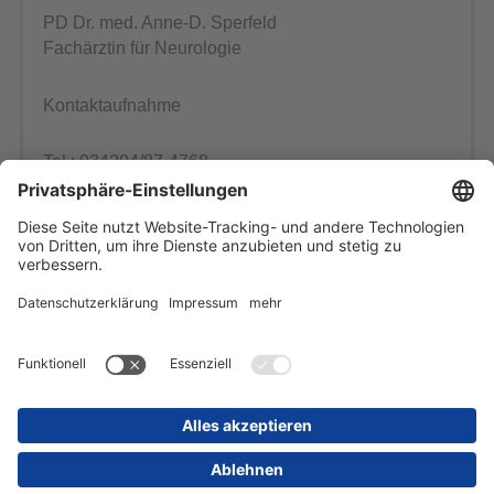
PD Dr. med. Anne-D. Sperfeld
Fachärztin für Neurologie
Kontaktaufnahme
Tel.: 034204/87-4768
(Mo - Fr: 8-13 Uhr)
per E-Mail
KIM-Adresse für Ärzte:
Infusionsambulanz@
skhal.kim.telematik
Startseite
Inhaltsübersicht
Impressum
Datenschutz