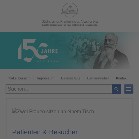
Zur
Zur
Zum
Zur
Zum
Hauptnavigation
Bereichsnavigation
Hauptinhalt
Seitenspalte
Footer
Inhaltsübersicht
Impressum
Datenschutz
Barrierefreiheit
Kontakt
Patienten & Besucher