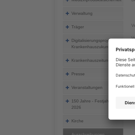
Verwaltung
V
Träger
Ve
Digitalisierungsprojekte/
Krankenhauszukunftsfonds
B
D
Krankenhauszeitung
V
Presse
A
Veranstaltungen
A
L
150 Jahre - Festjahr
2026
Kirche
Ausschreibungen