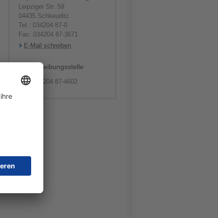
Leipziger Str. 59
04435 Schkeuditz
Tel.: 034204 87-0
Fax: 034204 87-3671
E-Mail schreiben
Ausschreibungsstelle
Tel.: 034204 87-4602