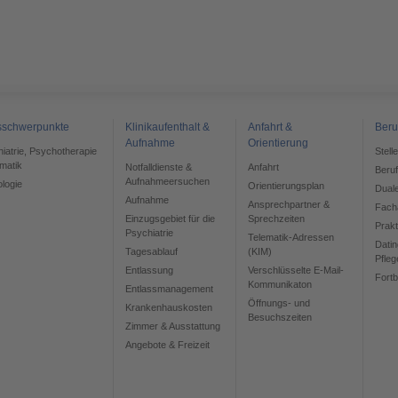
sschwerpunkte
Klinikaufenthalt &
Anfahrt &
Beru
Aufnahme
Orientierung
chiatrie, Psychotherapie
Stell
matik
Notfalldienste &
Anfahrt
Beru
Aufnahmeersuchen
ologie
Orientierungsplan
Dual
Aufnahme
Ansprechpartner &
Facha
Einzugsgebiet für die
Sprechzeiten
Prak
Psychiatrie
Telematik-Adressen
Datin
Tagesablauf
(KIM)
Pfleg
Entlassung
Verschlüsselte E-Mail-
Fortb
Kommunikaton
Entlassmanagement
Öffnungs- und
Krankenhauskosten
Besuchszeiten
Zimmer & Ausstattung
Angebote & Freizeit