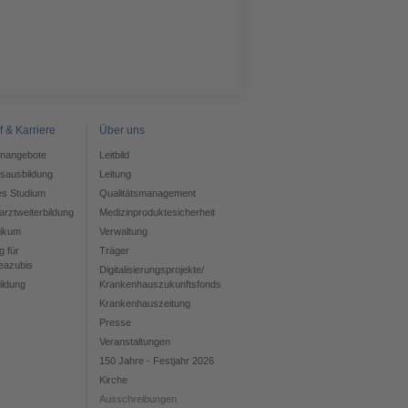
f & Karriere
Über uns
enangebote
Leitbild
fsausbildung
Leitung
es Studium
Qualitätsmanagement
rztweiterbildung
Medizinproduktesicherheit
tikum
Verwaltung
g für
Träger
eazubis
Digitalisierungsprojekte/
ildung
Krankenhauszukunftsfonds
Krankenhauszeitung
Presse
Veranstaltungen
150 Jahre - Festjahr 2026
Kirche
Ausschreibungen