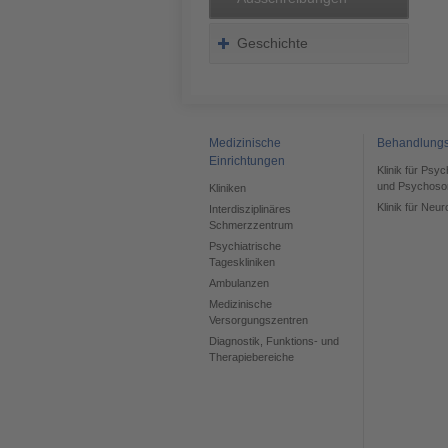
Geschichte
Medizinische
Behandlung
Einrichtungen
Klinik für Psy
und Psychoso
Kliniken
Klinik für Neur
Interdisziplinäres
Schmerzzentrum
Psychiatrische
Tageskliniken
Ambulanzen
Medizinische
Versorgungszentren
Diagnostik, Funktions- und
Therapiebereiche