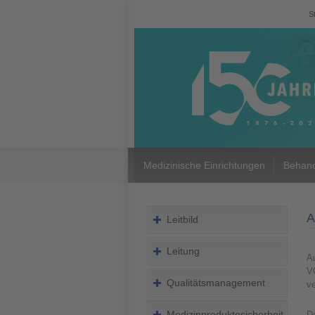
S
Medizinische Einrichtungen
Behand
A
Leitbild
Leitung
Au
V
Qualitätsmanagement
ve
Medizinproduktesicherheit
De