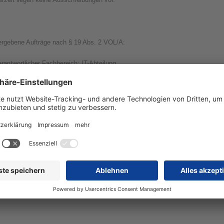
ergebene Aufträge nach § 19 Abs. 2 VOL/A:
rantwortlicher Fachbereich: IT-Abteilung
eauftragtes Unternehmen: Kupper IT GmbH, Prager Str. 15, 04103 Leipzig,
eutschland
ergabeart: Freihändige Vergabe ohne Teilnehmerwettbewerb nach Öffentlicher
usschreibung (Aktenzeichen: 230035) § 3 Abs. 5a VOL/A
rt und Umfang der vergebenen Leistung: Beschaffung von 65 Laptops
eistungserbringung: 16.07.2026