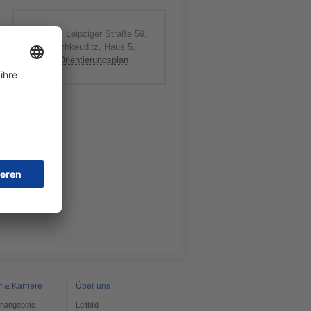
Standort: Leipziger Straße 59,
04435 Schkeuditz, Haus 5,
siehe Orientierungsplan
f & Karriere
Über uns
enangebote
Leitbild