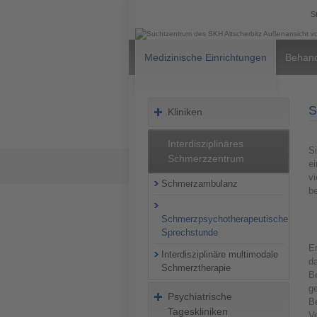
S
Medizinische Einrichtungen
Behand
S
Kliniken
Interdisziplinäres
Si
Schmerzzentrum
e
v
Schmerzambulanz
be
Schmerzpsychotherapeutische
Sprechstunde
E
Interdisziplinäre multimodale
da
Schmerztherapie
B
g
Psychiatrische
B
Tageskliniken
Ve