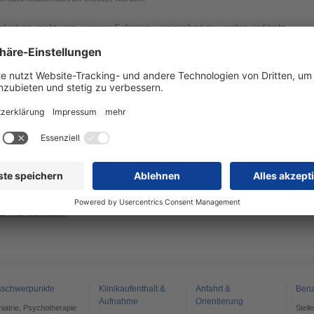
el ist es, nicht vom eigenen Schmerz vereinnahmt zu werden und trotz
chmerzen mehr Lebenszufriedenheit zu erreichen. Eine gewisse Bereitschaft
ur Veränderung ist dabei Voraussetzung.
hr Weg zur schmerzpsychotherapeutischen Sprechstunde:
ür eine Vorstellung in unserer schmerzpsychotherapeutischen
prechstunde brauchen Sie Ihre
Chipkarte
sowie einen
Überweisungsschein
ur
Psychotherapie
von Ihrem behandelnden Arzt (Facharzt, Hausarzt).
r eine Terminvereinbarung oder bei Fragen rufen Sie uns an oder schreiben
s eine E-Mail:
l.: 034204 87-4439 (dienstags und freitags von 8 bis 9 Uhr)
E-Mail schreiben
sschwerpunkte
Klinikaufenthalt &
Anfahrt &
Beru
Aufnahme
Orientierung
chiatrie, Psychotherapie
Stell