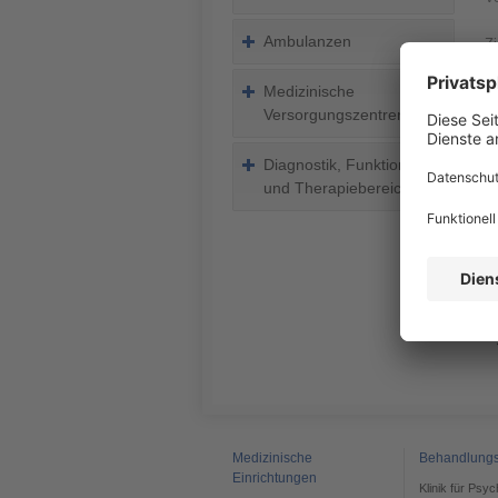
Ambulanzen
Zi
S
z
Medizinische
Versorgungszentren
I
F
Diagnostik, Funktions-
S
und Therapiebereiche
z
Fü
un
Te
Medizinische
Behandlung
Einrichtungen
Klinik für Psy