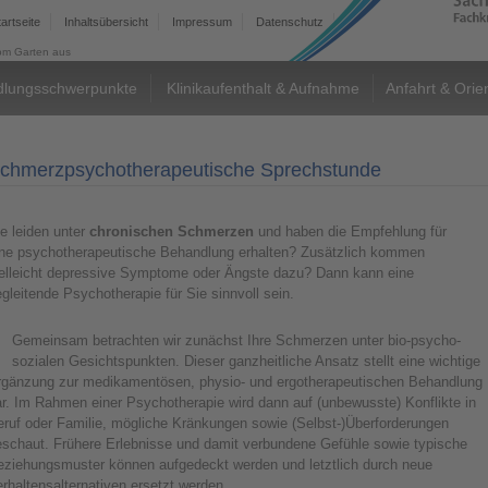
tartseite
Inhaltsübersicht
Impressum
Datenschutz
Barrierefreiheit
Kontak
lungsschwerpunkte
Klinikaufenthalt & Aufnahme
Anfahrt & Orie
chmerzpsychotherapeutische Sprechstunde
e leiden unter
chronischen Schmerzen
und haben die Empfehlung für
ine psychotherapeutische Behandlung erhalten? Zusätzlich kommen
ielleicht depressive Symptome oder Ängste dazu? Dann kann eine
gleitende Psychotherapie für Sie sinnvoll sein.
Gemeinsam betrachten wir zunächst Ihre Schmerzen unter bio-psycho-
sozialen Gesichtspunkten. Dieser ganzheitliche Ansatz stellt eine wichtige
rgänzung zur medikamentösen, physio- und ergotherapeutischen Behandlung
r. Im Rahmen einer Psychotherapie wird dann auf (unbewusste) Konflikte in
eruf oder Familie, mögliche Kränkungen sowie (Selbst-)Überforderungen
eschaut. Frühere Erlebnisse und damit verbundene Gefühle sowie typische
eziehungsmuster können aufgedeckt werden und letztlich durch neue
rhaltensalternativen ersetzt werden.