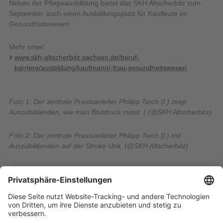
Neben der Pflegeausbildung bietet das SKH Altscherbitz zum
September auch einen Ausbildungsplatz für Kaufleute im
Gesundheitswesen.
Mehr unter:
www.skh-altscherbitz.sachsen.de/beruf-
karriere/ausbildung/kaufmann/-frau-gesundheitswesen
.
Foto 1: Der zentrale Praxisanleiter Philipp Teich (l.) zeigt
Auszubildenden, wie man Blutdruck misst. ( (@SKH Altscherbitz)
Foto 2: Der zentrale Praxisanleiter Philipp Teich (l.) mit
Auszubildenden auf der Stroke Unit. (@SKH Altscherbitz)
Öffentlichkeitsarbeit
Jana Göcke