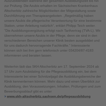
Auszubildenden während der gesamten Ausbildungszeit bis hin
zur Prüfung. Die Azubis erhalten im Sächsischen Krankenhaus
Altscherbitz zahlreiche Möglichkeiten der Mitgestaltung sowie
Durchführung von Therapieangeboten. „Regelmäßig haben
unsere Azubis die pflegerische Verantwortung für eine bestimmte
Station, unter Anleitung natürlich“, erklärt Philipp Teich weiter.
"Die Ausbildungsvergütung erfolgt nach Tarifvertrag (TVA-L). Wir
übernehmen unsere Azubis in der Pflege, denn sie sind in den
verschiedenen Bereichen unserer Klinik besten ausgebildet und
für uns dadurch hervorragende Fachkräfte." Interessierte
können sich bei ihm gern telefonisch unter 034204/87-4183
informieren und beraten lassen.
Weiterhin lädt das SKH Altscherbitz am 17. September 2024 ab
17 Uhr zum Azubidating für die Pflegeausbildung ein, bei dem
Interessierte bei einer Schnitzeljagd die Ausbildungsbereiche der
Klinik kennenlernen können. Mehr dazu und einen Überblick zur
Ausbildung, den Voraussetzungen, Inhalten, Prüfungen und zum
Bewerbungsablauf gibt es unter
www.skh-altscherbitz.sachsen.de/pflegeausbildung