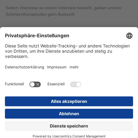
Sofern Interesse an einem Interview besteht, geben unsere
Schmerztherapeuten gern Auskunft.
Öffentlichkeitsarbeit
Jana Göcke
Tel.: 034204 87-4604
E-Mail schreiben
Startseite
Inhaltsübersicht
Impressum
Datenschutz
Barrierefreiheit
Kontakt