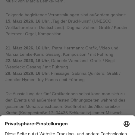
Musik von Marcia Lemke-Kern.
Folgende begleitende Veranstaltungen sind außerdem geplant:
15. März 2026, 16 Uhr,
„Tag der Druckkunst" (UNESCO
Weltkulturerbe in Deutschland): Dagmar Zehnel: Grafik / Kerstin
Petersen: Orgel, Komposition
21. März 2026, 16 Uhr,
Petra Herrmann: Grafik, Video und
Marcia Lemke-Kern: Gesang, Komposition /
mit Führung
22. März 2026, 16 Uhr,
Gabriele Wendland: Grafik / Birgit
Wesoleck: Gesang /
mit Führung
28. März 2026, 16 Uhr,
Finissage, Sabrina Quintero: Grafik /
Jennifer Hymer: Toy Pianos / mit Führung
Die Ausstellung der fünf Grafikerinnen selbst kann man sich zu
den Events und außerdem festen Öffnungszeiten während des
gesamten Monats anschauen. Geöffnet ist die Altscherbitzer
Kirche (Koeppestraße 17, 04435 Schkeuditz) immer Mittwoch
von 16 bis 18 Uhr, Samstag und Sonntag von 15 bis 17 Uhr und
nach Vereinbarung unter 0179/9756299.