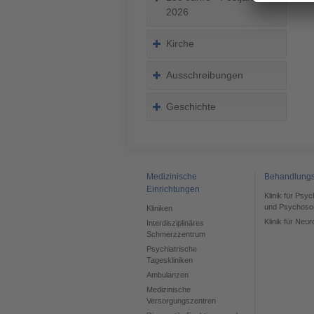
2026
Kirche
Ausschreibungen
Geschichte
Medizinische
Behandlung
Einrichtungen
Klinik für Psy
und Psychoso
Kliniken
Klinik für Neur
Interdisziplinäres
Schmerzzentrum
Psychiatrische
Tageskliniken
Ambulanzen
Medizinische
Versorgungszentren