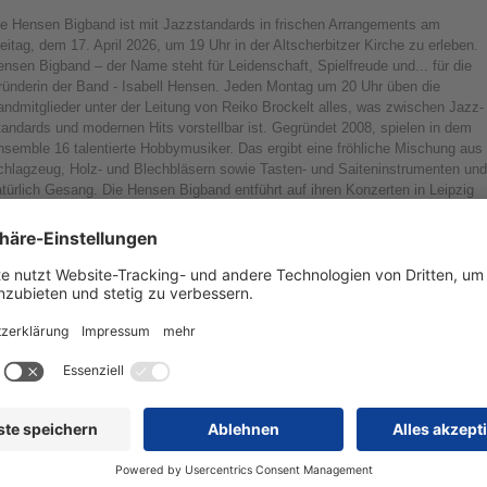
ie Hensen Bigband ist mit Jazzstandards in frischen Arrangements am
eitag, dem 17. April 2026, um 19 Uhr in der Altscherbitzer Kirche zu erleben.
nsen Bigband – der Name steht für Leidenschaft, Spielfreude und... für die
ründerin der Band - Isabell Hensen. Jeden Montag um 20 Uhr üben die
ndmitglieder unter der Leitung von Reiko Brockelt alles, was zwischen Jazz-
andards und modernen Hits vorstellbar ist. Gegründet 2008, spielen in dem
semble 16 talentierte Hobbymusiker. Das ergibt eine fröhliche Mischung aus
chlagzeug, Holz- und Blechbläsern sowie Tasten- und Saiteninstrumenten und
türlich Gesang. Die Hensen Bigband entführt auf ihren Konzerten in Leipzig
nd dem Umland unter anderem in die swingende Welt der Dreißiger, des Latino
nd des modernen Pop. Lassen Sie sich von der Freude am Musizieren und
en abwechslungsreichen Klängen anstecken und mitreißen von (Un)-
ekanntem, Überraschendem und dem Gefühl, tief in die Musikwelt
zutauchen – und wenn es nur für einen Abend ist! Der Eintritt ist frei, Einlass
t ab 18.30 Uhr. Die Altscherbitzer Kirche befindet sich in der Koeppestraße 17
 Schkeuditz.