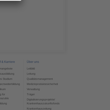
f & Karriere
Über uns
enangebote
Leitbild
fsausbildung
Leitung
es Studium
Qualitätsmanagement
rztweiterbildung
Medizinproduktesicherheit
tikum
Verwaltung
g für
Träger
eazubis
Digitalisierungsprojekte/
ildung
Krankenhauszukunftsfonds
Krankenhauszeitung