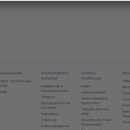
sschwerpunkte
Klinikaufenthalt &
Anfahrt &
Beru
Aufnahme
Orientierung
chiatrie, Psychotherapie
Stell
matik
Notfalldienste &
Anfahrt
Beru
Aufnahmeersuchen
ologie
Orientierungsplan
Dual
Aufnahme
Ansprechpartner &
Facha
Einzugsgebiet für die
Sprechzeiten
Prak
Psychiatrie
Telematik-Adressen
Datin
Tagesablauf
(KIM)
Pfleg
Entlassung
Verschlüsselte E-Mail-
Fortb
Kommunikaton
Entlassmanagement