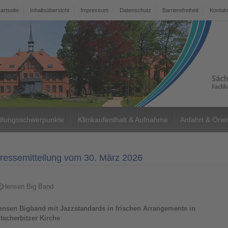
tartseite
Inhaltsübersicht
Impressum
Datenschutz
Barrierefreiheit
Kontak
lungsschwerpunkte
Klinikaufenthalt & Aufnahme
Anfahrt & Orie
ressemitteilung vom 30. März 2026
ensen Bigband mit Jazzstandards in frischen Arrangements in
ltscherbitzer Kirche