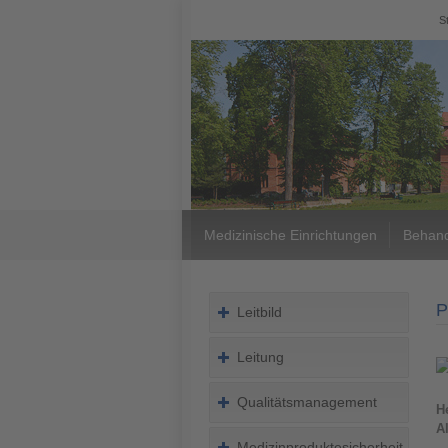
S
Medizinische Einrichtungen
Behand
P
Leitbild
Leitung
Qualitätsmanagement
H
A
Medizinproduktesicherheit