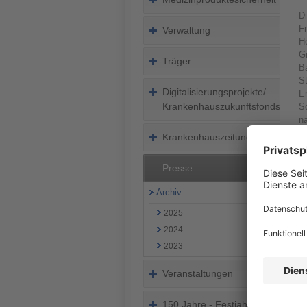
D
Fr
Verwaltung
He
G
Träger
Ba
St
Digitalisierungsprojekte/
En
Krankenhauszukunftsfonds
S
na
u
Krankenhauszeitung
u
d
Presse
B
ab
Archiv
is
in
2025
2024
2023
Veranstaltungen
150 Jahre - Festjahr