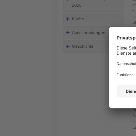
a
2026
5.
m
Kirche
SK
ih
Ausschreibungen
We
di
G
Geschichte
e
r
in
Di
Mä
u
De
Ki
E
Pr
A
e
Ei