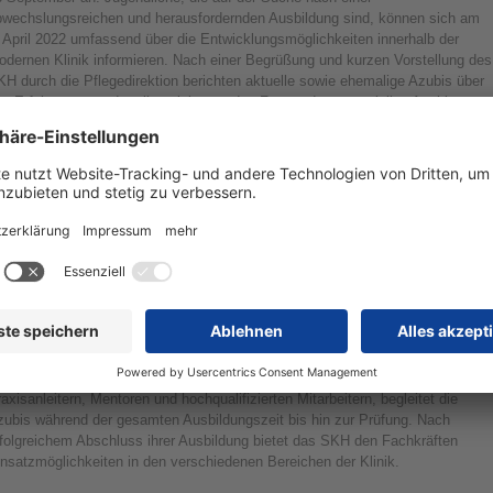
bwechslungsreichen und herausfordernden Ausbildung sind, können sich am
 April 2022 umfassend über die Entwicklungsmöglichkeiten innerhalb der
odernen Klinik informieren. Nach einer Begrüßung und kurzen Vorstellung des
H durch die Pflegedirektion berichten aktuelle sowie ehemalige Azubis über
re Erfahrungen und stellen sich gern den Fragen der potenziellen Azubis.
iterhin können die teilnehmenden Jugendlichen bei einer Schnitzeljagd durch
e Klinik die Ausbildungsbereiche des SKH kennenlernen und in der
eschichtsgalerie mehr zur Entwicklung des Hauses seit seiner Gründung
rfahren. Die Stationsleitungen laden außerdem zum Angrillen sowie zu einem
egen Austausch ein und erzählen über die Besonderheiten des Pflegeberufes
 ihren Bereichen.
e generalistische Pflegeausbildung ermöglicht es den jungen Frauen und
nnern, nach erfolgreichem Abschluss in allen EU-Mitgliedstaaten zu arbeiten
nd innerhalb der verschiedenen Versorgungsbereiche der Pflege zu wechseln.
r Abschluss befähigt zur Pflege von Menschen aller Altersgruppen (Kranken-
nderkranken- und Altenpflege) und bietet facettenreiche
ntwicklungsmöglichkeiten. Ein multiprofessionelles Team, bestehend aus
axisanleitern, Mentoren und hochqualifizierten Mitarbeitern, begleitet die
zubis während der gesamten Ausbildungszeit bis hin zur Prüfung. Nach
rfolgreichem Abschluss ihrer Ausbildung bietet das SKH den Fachkräften
nsatzmöglichkeiten in den verschiedenen Bereichen der Klinik.