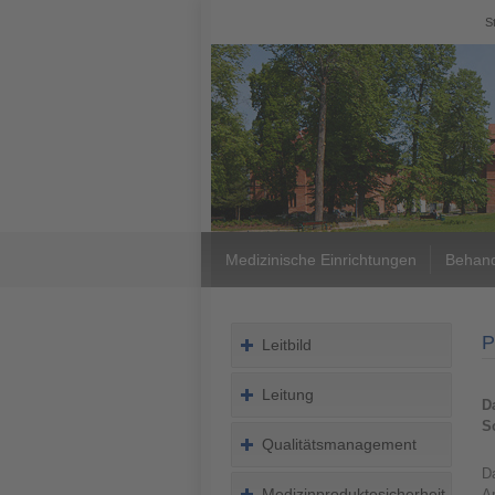
S
Medizinische Einrichtungen
Behand
P
Leitbild
Leitung
D
S
Qualitätsmanagement
D
Medizinproduktesicherheit
Ap