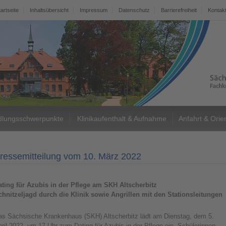
tartseite
Inhaltsübersicht
Impressum
Datenschutz
Barrierefreiheit
Kontak
lungsschwerpunkte
Klinikaufenthalt & Aufnahme
Anfahrt & Orie
ressemitteilung vom 10. März 2022
ating für Azubis in der Pflege am SKH Altscherbitz
chnitzeljagd durch die Klinik sowie Angrillen mit den Stationsleitungen
as Sächsische Krankenhaus (SKH) Altscherbitz lädt am Dienstag, dem 5.
ril 2022, um 17 Uhr zum Dating für Azubis in der Pflege ein. Schülerinnen