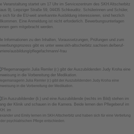
ie Veranstaltung startet um 17 Uhr im Servicezentrum des SKH Altscherbitz
aus 9), Leipziger Straße 59, 04435 Schkeuditz. Schülerinnen und Schüler,
e sich für die EU-weit anerkannte Ausbildung interessieren, sind herzlich
illkommen. Eine Anmeldung ist nicht erforderlich. Bewerbungsunterlagen
önnen gern mitgebracht werden.
lle Informationen zu den Inhalten, Voraussetzungen, Prüfungen und zum
ewerbungsprozess gibt es unter www.skh-altscherbitz.sachsen.de/beruf-
arriere/ausbildung/pflegefachmann/-frau
legemanagerin Julia Remler (r.) gibt der Auszubildenden Judy Kroha eine
nweisung in die Vorbereitung der Medikation.
exander und Emily lernen im SKH Altscherbitz und haben sich für eine Vertiefung
 der psychiatrischen Pflege entschieden.