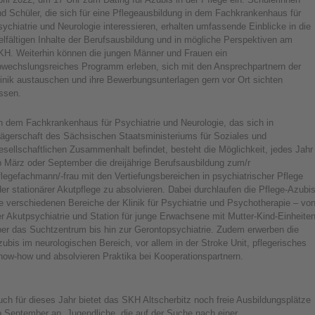
d Schüler, die sich für eine Pflegeausbildung in dem Fachkrankenhaus für
ychiatrie und Neurologie interessieren, erhalten umfassende Einblicke in die
elfältigen Inhalte der Berufsausbildung und in mögliche Perspektiven am
KH. Weiterhin können die jungen Männer und Frauen ein
bwechslungsreiches Programm erleben, sich mit den Ansprechpartnern der
inik austauschen und ihre Bewerbungsunterlagen gern vor Ort sichten
assen.
n dem Fachkrankenhaus für Psychiatrie und Neurologie, das sich in
rägerschaft des Sächsischen Staatsministeriums für Soziales und
sellschaftlichen Zusammenhalt befindet, besteht die Möglichkeit, jedes Jahr
b März oder September die dreijährige Berufsausbildung zum/r
legefachmann/-frau mit den Vertiefungsbereichen in psychiatrischer Pflege
er stationärer Akutpflege zu absolvieren. Dabei durchlaufen die Pflege-Azubi
e verschiedenen Bereiche der Klinik für Psychiatrie und Psychotherapie – vo
r Akutpsychiatrie und Station für junge Erwachsene mit Mutter-Kind-Einheite
ber das Suchtzentrum bis hin zur Gerontopsychiatrie. Zudem erwerben die
ubis im neurologischen Bereich, vor allem in der Stroke Unit, pflegerisches
now-how und absolvieren Praktika bei Kooperationspartnern.
ch für dieses Jahr bietet das SKH Altscherbitz noch freie Ausbildungsplätze
b September an. Jugendliche, die auf der Suche nach einer