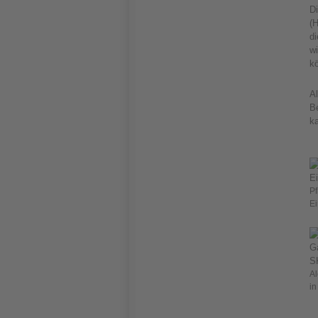
D
(H
di
w
k
A
B
k
Pf
Ei
Al
in