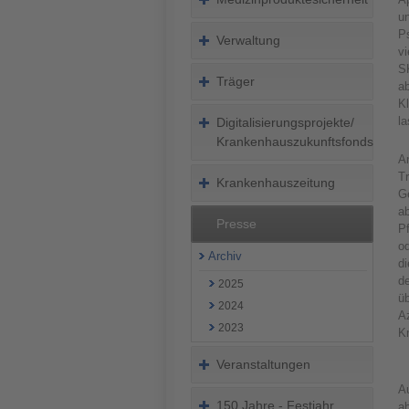
un
Ps
Verwaltung
vi
S
Träger
a
Kl
l
Digitalisierungsprojekte/
Krankenhauszukunftsfonds
A
T
Krankenhauszeitung
Ge
a
Presse
Pf
od
Archiv
di
de
2025
ü
2024
Az
2023
K
Veranstaltungen
Au
150 Jahre - Festjahr
a