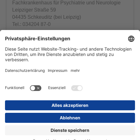
Fachkrankenhaus für Psychiatrie und Neurologie
Leipziger Straße 59
04435 Schkeuditz (bei Leipzig)
Tel.: 034204 87-0
E-Mail schreiben
Öffentlichkeitsarbeit
Jana Göcke
Tel. 034204 87-4604
E-Mail schreiben
Startseite
Inhaltsübersicht
Impressum
Datenschutz
Barrierefreiheit
Kontakt