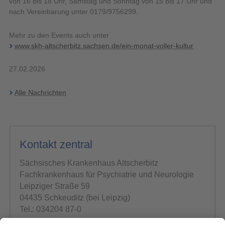
von 16 bis 18 Uhr, Samstag und Sonntag von 15 bis 17 Uhr und
nach Vereinbarung unter 0179/9756299.
Mehr zu den Events auch unter
www.skh-altscherbitz.sachsen.de/ein-monat-voller-kultur
27.02.2026
Alle Nachrichten
Kontakt zentral
Sächsisches Krankenhaus Altscherbitz
Fachkrankenhaus für Psychiatrie und Neurologie
Leipziger Straße 59
04435 Schkeuditz (bei Leipzig)
Tel.: 034204 87-0
E-Mail schreiben