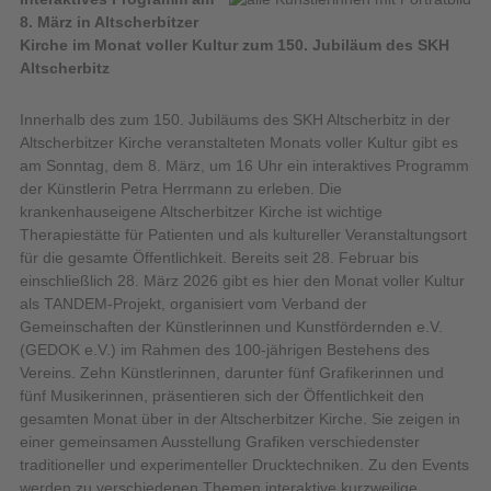
8. März in Altscherbitzer
Kirche im Monat voller Kultur zum 150. Jubiläum des SKH
Altscherbitz
Innerhalb des zum 150. Jubiläums des SKH Altscherbitz in der
Altscherbitzer Kirche veranstalteten Monats voller Kultur gibt es
am Sonntag, dem 8. März, um 16 Uhr ein interaktives Programm
der Künstlerin Petra Herrmann zu erleben. Die
krankenhauseigene Altscherbitzer Kirche ist wichtige
Therapiestätte für Patienten und als kultureller Veranstaltungsort
für die gesamte Öffentlichkeit.
Bereits seit 28. Februar bis
einschließlich 28. März 2026 gibt es hier den Monat voller Kultur
als TANDEM-Projekt, organisiert vom Verband der
Gemeinschaften der Künstlerinnen und Kunstfördernden e.V.
(GEDOK e.V.) im Rahmen des 100-jährigen Bestehens des
Vereins. Zehn Künstlerinnen, darunter fünf Grafikerinnen und
fünf Musikerinnen, präsentieren sich der Öffentlichkeit den
gesamten Monat über in der Altscherbitzer Kirche. Sie zeigen in
einer gemeinsamen Ausstellung Grafiken verschiedenster
traditioneller und experimenteller Drucktechniken. Zu den Events
werden zu verschiedenen Themen interaktive kurzweilige