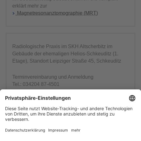
erklärt mehr zur
Magnetresonanztomographie (MRT)
Radiologische Praxis im SKH Altscherbitz im
Gebäude der ehemaligen Helios-Schkeuditz (1.
Etage), Standort Leipziger Straße 45, Schkeuditz
Terminvereinbarung und Anmeldung
Tel.: 034204 87-4501
Chefarzt
Dr. med. André Lachnitt
Facharzt für Radiologie/Neuroradiologie