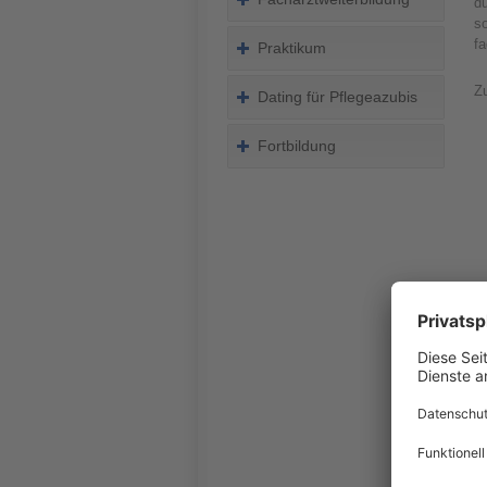
du
so
fa
Praktikum
Z
Dating für Pflegeazubis
Fortbildung