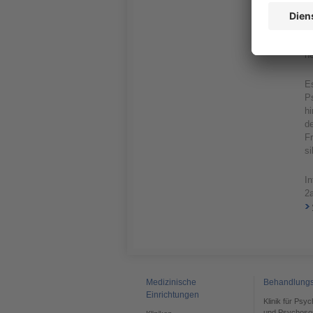
D
Le
St
he
Es
Ps
hi
d
Fr
s
In
2
Medizinische
Behandlung
Einrichtungen
Klinik für Psy
und Psychoso