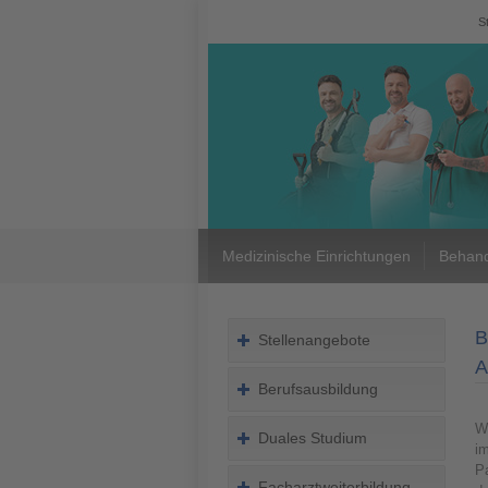
S
Medizinische Einrichtungen
Behand
B
Stellenangebote
A
Berufsausbildung
Wi
Duales Studium
i
Pa
Facharztweiterbildung