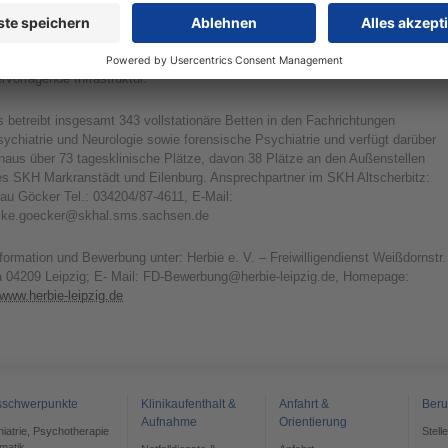
as Krankenhaus liegt im Ort Schkeuditz, ca. 10 km nordwestlich der Stadt
ipzig und verfügt durch die Anbindungen zur BAB 9 und 14, der B 6 sowie de
raßenbahnlinie 11 direkt vor dem Haus verkehrstechnisch über eine
rvorragende Infrastruktur.
 betreibt insgesamt 343 vollstationäre Betten in den Fachrichtungen
ychiatrie und Neurologie sowie forensische Psychiatrie und verfügt darüber
naus über 73 tagesklinische Plätze, davon 38 Plätze an den Außenstellen
es SKH Markranstädt und Eilenburg. Ansprechpartner im SKH Altscherbitz:
au Göcker Tel.: 034204/87-4611, E-Mail:
ilke.goecker@skhal.sms.sachsen.de
formation und Bewerbung unter: Herbie e. V. – Freiwilligendienst Weißdornstr.
a 04209 Leipzig; E- Mail: FD-Bewerbung@herbie-leipzig.de, Homepage:
www.herbie-leipzig.de
sschwerpunkte
Klinikaufenthalt &
Anfahrt &
Beru
Aufnahme
Orientierung
chiatrie, Psychotherapie
Stell
matik