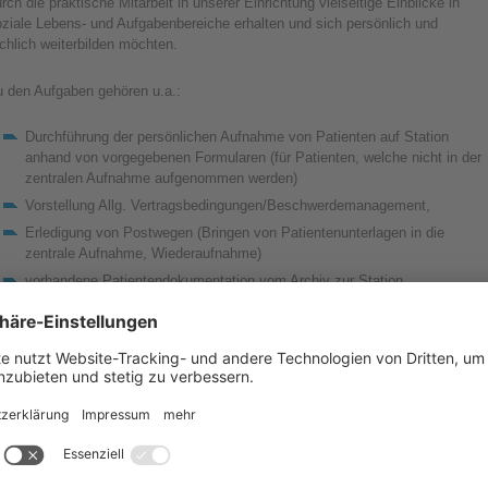
rch die praktische Mitarbeit in unserer Einrichtung vielseitige Einblicke in
ziale Lebens- und Aufgabenbereiche erhalten und sich persönlich und
chlich weiterbilden möchten.
u den Aufgaben gehören u.a.:
Durchführung der persönlichen Aufnahme von Patienten auf Station
anhand von vorgegebenen Formularen (für Patienten, welche nicht in der
zentralen Aufnahme aufgenommen werden)
Vorstellung Allg. Vertragsbedingungen/Beschwerdemanagement,
Erledigung von Postwegen (Bringen von Patientenunterlagen in die
zentrale Aufnahme, Wiederaufnahme)
vorhandene Patientendokumentation vom Archiv zur Station,
Patientenunterlagen (Etiketten, Kü-Anträge von der zentralen Aufnahme
auf Station)
Durchführung v. Zuzahlungsinkasso
Zentrale Archivierung
Pflege in SAP (Diagnosen, Prozeduren, Kostenübernahme,
Rechnungslegung, Mahnwesen
/Zahlungseingänge/Debitorenbuchhaltung/Krankenaktenverwaltung -
Archiv)