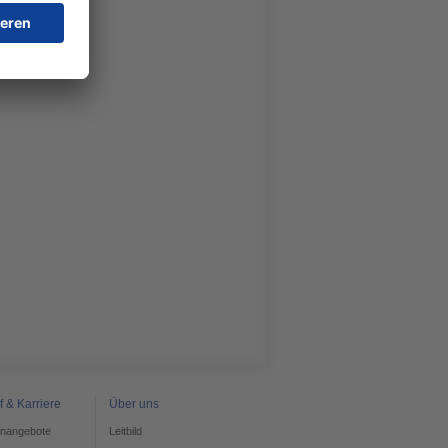
r
f & Karriere
Über uns
enangebote
Leitbild